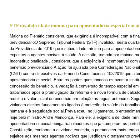
STF invalida idade mínima para aposentadoria especial em at
Maioria do Plenário considerou que exigência é incompatível com a final
previdenciárioO Supremo Tribunal Federal (STF) invalidou, nesta quarta-
da Previdência de 2019 que instituiu idade mínima para a aposentadoria
expostos a agentes nocivos à saúde. A decisão, tomada por maioria na
Inconstitucionalidade , considerou que a exigência é incompatível com a
benefício previdenciário.A ação foi ajuizada pela Confederação Naciona
(CNTI) contra dispositivos da Emenda Constitucional 103/2019 que alte
aposentadoria especial. Entre os pontos questionados estavam a instit
concessão do benefício, a vedação à conversão do tempo especial em
trabalhados após a promulgação da reforma e a nova fórmula de cálculo
reduziu o valor inicial do benefício em relação às regras anteriores.S
violariam direitos fundamentais ligados à proteção da saúde do trabalh
humana e à seguridade social.Prevaleceu, no julgamento, o entendime
hoje pelo ministro André Mendonça. Para ele, a exigência de idade mí
aposentadoria especial obriga trabalhadores que já cumpriram os perío
Constituição, conforme a atividade exercida, a permanecer mais tempo
sujeitos aos mesmos agentes nocivos que justificam o tratamento previd