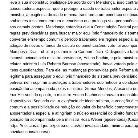
leva à sua inconstitucionalidade.De acordo com Mendonça, isso contrari
aposentadoria especial, que é proteger a saúde do trabalhador exposto a
ministro, a exigência de idade mínima transforma um benefício destinad
ambientes insalubres em um mecanismo que prolonga sua permanênci
aos demais pontos, Mendonça entendeu que a Constituição Federal permi
regras previdenciárias para buscar maior equilíbrio financeiro do sistema
converter em tempo comum o período trabalhado em regime especial a
adoção de novos critérios de cálculo do benefício.Seu voto foi acompa
Marques e Dias Toffoli e pela ministra Cármen Lúcia. O dispositivo tam
inconstitucional pelo ministro presidente, Edson Fachin, e pela minist
relator, ministro Luís Roberto Barroso (aposentado), havia votado pela 
itens questionados. Para ele, as mudanças promovidas pela Reforma 
legítima para assegurar o equilíbrio financeiro do sistema previdenciário
pétreas nem suprimir a proteção a trabalhadores submetidos a condiçõe
posição foi acompanhada pelos ministros Gilmar Mendes, Alexandre de 
Fux.Em sentido oposto, o ministro Edson Fachin declarava a inconstitu
dispositivos. Segundo ele, a exigência de idade mínima, a vedação à 
comum e a possibilidade de redução do valor do benefício comprometer
aposentadoria especial e atingiriam o núcleo essencial do direito fundam
posição foi acompanhada pela ministra Rosa Weber (aposentada).(Ceza
https://noticias.stf.jus.br/postsnoticias/stf-invalida-idade-minima-para-
atividades-insalubres/)