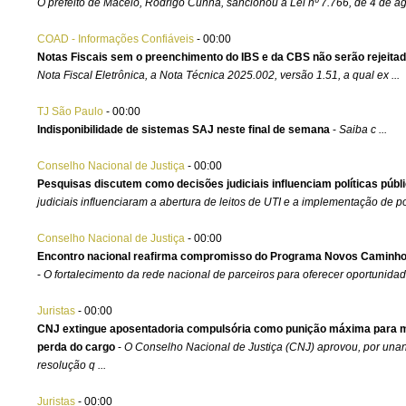
O prefeito de Maceió, Rodrigo Cunha, sancionou a Lei nº 7.766, de 4 de ago
COAD - Informações Confiáveis
-
00:00
Notas Fiscais sem o preenchimento do IBS e da CBS não serão rejeita
Nota Fiscal Eletrônica, a Nota Técnica 2025.002, versão 1.51, a qual ex ...
TJ São Paulo
-
00:00
Indisponibilidade de sistemas SAJ neste final de semana
-
Saiba c ...
Conselho Nacional de Justiça
-
00:00
Pesquisas discutem como decisões judiciais influenciam políticas públ
judiciais influenciaram a abertura de leitos de UTI e a implementação de polí
Conselho Nacional de Justiça
-
00:00
Encontro nacional reafirma compromisso do Programa Novos Caminho
-
O fortalecimento da rede nacional de parceiros para oferecer oportunidade
Juristas
-
00:00
CNJ extingue aposentadoria compulsória como punição máxima para m
perda do cargo
-
O Conselho Nacional de Justiça (CNJ) aprovou, por unanim
resolução q ...
Juristas
-
00:00