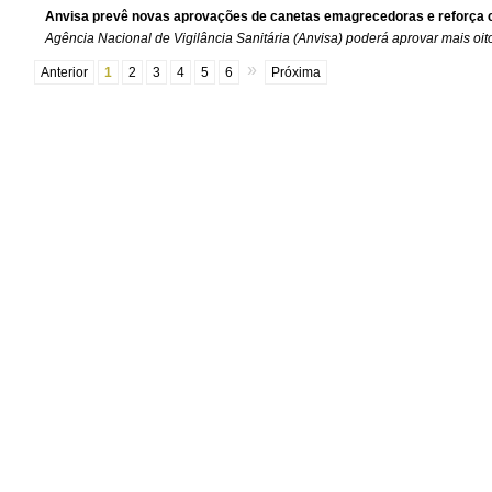
Anvisa prevê novas aprovações de canetas emagrecedoras e reforça 
Agência Nacional de Vigilância Sanitária (Anvisa) poderá aprovar mais oito
»
Anterior
1
2
3
4
5
6
Próxima