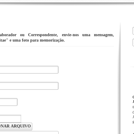
aborador ou Correspondente, envie-nos uma mensagem,
tae" e uma foto para memorização.
J
O
J
g
ONAR ARQUIVO
o*