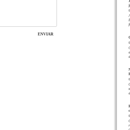
j
E
f
ENVIAR
d
R
O
t
d
c
r