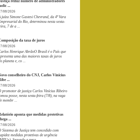
Justiça reduz número de administradores
udic ...
07/08/2026
A juíza Simone Gastesi Chevrand, da 4ª Vara
mpresarial do Rio, determinou nesta sexta-
eira, 7 de a ...
Composição da taxa de juros
07/08/2026
Carlos Henrique AbrãoO Brasil é o País que
apresenta uma das maiores taxas de juros
o planeta e, co ...
Novo conselheiro do CNJ, Carlos Vinícius
ibe ...
07/08/2026
 promotor de justiça Carlos Vinícius Ribeiro
omou posse, nesta sexta-feira (7/8), na vaga
e membr ...
Relatório aponta que medidas protetivas
hega ...
07/08/2026
O Sistema de Justiça tem concedido com
apidez medidas protetivas de urgência
(MPUs). Segundo a pesq ...