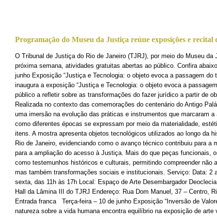
Programação do Museu da Justiça reúne exposições e recital 
O Tribunal de Justiça do Rio de Janeiro (TJRJ), por meio do Museu da J
próxima semana, atividades gratuitas abertas ao público. Confira abai
junho Exposição “Justiça e Tecnologia: o objeto evoca a passagem do
inaugura a exposição “Justiça e Tecnologia: o objeto evoca a passage
público a refletir sobre as transformações do fazer jurídico a partir de o
Realizada no contexto das comemorações do centenário do Antigo Palác
uma imersão na evolução das práticas e instrumentos que marcaram a a
como diferentes épocas se expressam por meio da materialidade, estét
itens. A mostra apresenta objetos tecnológicos utilizados ao longo da hi
Rio de Janeiro, evidenciando como o avanço técnico contribuiu para a 
para a ampliação do acesso à Justiça. Mais do que peças funcionais, o
como testemunhos históricos e culturais, permitindo compreender não
mas também transformações sociais e institucionais. Serviço: Data: 2 
sexta, das 11h às 17h Local: Espaço de Arte Desembargador Deocleciano
Hall da Lâmina III do TJRJ Endereço: Rua Dom Manuel, 37 – Centro, Rio 
Entrada franca Terça-feira – 10 de junho Exposição “Inversão de Valor
natureza sobre a vida humana encontra equilíbrio na exposição de arte v