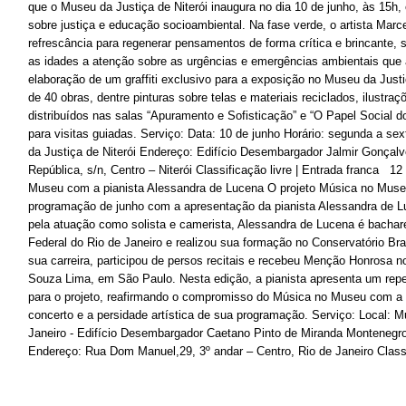
que o Museu da Justiça de Niterói inaugura no dia 10 de junho, às 15h,
sobre justiça e educação socioambiental. Na fase verde, o artista Marc
refrescância para regenerar pensamentos de forma crítica e brincante, 
as idades a atenção sobre as urgências e emergências ambientais que
elaboração de um graffiti exclusivo para a exposição no Museu da Just
de 40 obras, dentre pinturas sobre telas e materiais reciclados, ilustraç
distribuídos nas salas “Apuramento e Sofisticação” e “O Papel Social d
para visitas guiadas. Serviço: Data: 10 de junho Horário: segunda a se
da Justiça de Niterói Endereço: Edifício Desembargador Jalmir Gonçal
República, s/n, Centro – Niterói Classificação livre | Entrada franca 12
Museu com a pianista Alessandra de Lucena O projeto Música no Muse
programação de junho com a apresentação da pianista Alessandra de L
pela atuação como solista e camerista, Alessandra de Lucena é bachar
Federal do Rio de Janeiro e realizou sua formação no Conservatório Bra
sua carreira, participou de persos recitais e recebeu Menção Honrosa 
Souza Lima, em São Paulo. Nesta edição, a pianista apresenta um repe
para o projeto, reafirmando o compromisso do Música no Museu com a 
concerto e a persidade artística de sua programação. Serviço: Local: 
Janeiro - Edifício Desembargador Caetano Pinto de Miranda Montenegro
Endereço: Rua Dom Manuel,29, 3º andar – Centro, Rio de Janeiro Classif