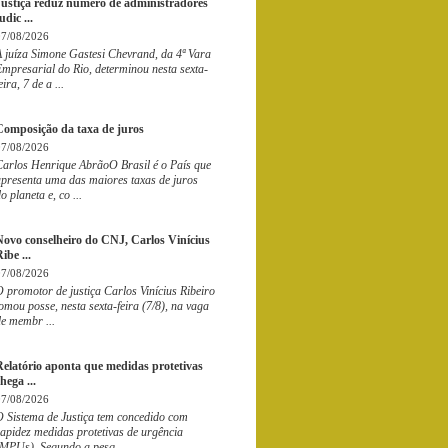
Justiça reduz número de administradores
udic ...
07/08/2026
A juíza Simone Gastesi Chevrand, da 4ª Vara
mpresarial do Rio, determinou nesta sexta-
eira, 7 de a ...
Composição da taxa de juros
07/08/2026
Carlos Henrique AbrãoO Brasil é o País que
apresenta uma das maiores taxas de juros
o planeta e, co ...
Novo conselheiro do CNJ, Carlos Vinícius
ibe ...
07/08/2026
 promotor de justiça Carlos Vinícius Ribeiro
omou posse, nesta sexta-feira (7/8), na vaga
e membr ...
Relatório aponta que medidas protetivas
hega ...
07/08/2026
O Sistema de Justiça tem concedido com
apidez medidas protetivas de urgência
(MPUs). Segundo a pesq ...