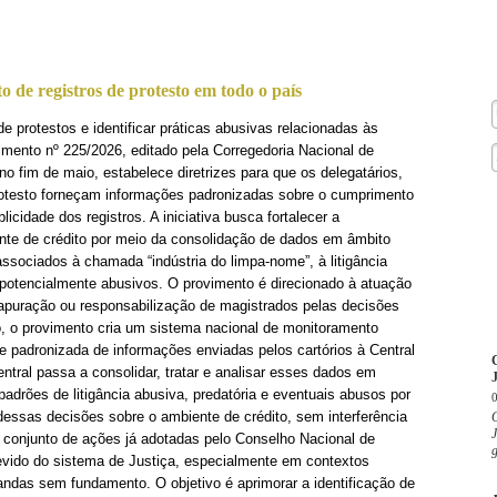
de registros de protesto em todo o país
 protestos e identificar práticas abusivas relacionadas às
vimento nº 225/2026, editado pela Corregedoria Nacional de
no fim de maio, estabelece diretrizes para que os delegatários,
 protesto forneçam informações padronizadas sobre o cumprimento
icidade dos registros. A iniciativa busca fortalecer a
ente de crédito por meio da consolidação de dados em âmbito
 associados à chamada “indústria do limpa-nome”, à litigância
 potencialmente abusivos. O provimento é direcionado à atuação
 apuração ou responsabilização de magistrados pelas decisões
vo, o provimento cria um sistema nacional de monitoramento
a e padronizada de informações enviadas pelos cartórios à Central
tral passa a consolidar, tratar e analisar esses dados em
J
 padrões de litigância abusiva, predatória e eventuais abusos por
s dessas decisões sobre o ambiente de crédito, sem interferência
O
J
um conjunto de ações já adotadas pelo Conselho Nacional de
g
devido do sistema de Justiça, especialmente em contextos
das sem fundamento. O objetivo é aprimorar a identificação de