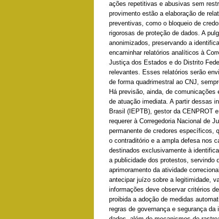
ações repetitivas e abusivas sem restr
provimento estão a elaboração de relat
preventivas, como o bloqueio de credo
rigorosas de proteção de dados. A pul
anonimizados, preservando a identifi
encaminhar relatórios analíticos à Cor
Justiça dos Estados e do Distrito Feder
relevantes. Esses relatórios serão env
de forma quadrimestral ao CNJ, sempre
Há previsão, ainda, de comunicações e
de atuação imediata. A partir dessas i
Brasil (IEPTB), gestor da CENPROT e 
requerer à Corregedoria Nacional de J
permanente de credores específicos, q
o contraditório e a ampla defesa nos 
destinados exclusivamente à identific
a publicidade dos protestos, servindo 
aprimoramento da atividade correciona
antecipar juízo sobre a legitimidade, 
informações deve observar critérios de
proibida a adoção de medidas automa
regras de governança e segurança da 
dados, além de mecanismos de rastrea