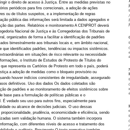
ingir o direito de acesso à Justiça. Entre as medidas previstas no
j
órios periódicos para fins correcionais, a adoção de ações
res ou de títulos suspeitos, e a implementação de regras
gação pública das informações será limitada a dados agregados e
E
f
cação das partes. Relatórios e monitoramento A CENPROT deverá
regedoria Nacional de Justiça e às Corregedorias dos Tribunais de
al, organizados de forma a facilitar a identificação de padrões
iados bimestralmente aos tribunais locais e, em âmbito nacional,
 que identificados padrões, tendências ou impactos sistêmicos.
xtraordinárias em situações de risco relevante ou necessidade
d
nformações, o Instituto de Estudos de Protesto de Títulos do
que representa os Cartórios de Protesto em todo o país, poderá
ustiça a adoção de medidas como o bloqueio provisório ou
R
uando houver indícios consistentes de irregularidade, assegurado
casos definitivos. Uso dos dados Os dados coletados são
O
t
ação de padrões e ao monitoramento de efeitos sistêmicos sobre
d
de base para a formulação de políticas públicas e o
l. É vedado seu uso para outros fins, especialmente para
validade ou alcance de decisões judiciais. O uso dessas
c
 proporcionalidade, prudência, economicidade e eficiência, sendo
tizadas sem validação humana. O sistema também incorpora
informação, com diferentes níveis de acesso e tratamento dos
r
bilidade e auditoria. Provimento O texto normativo também