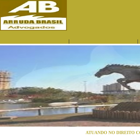
|
|
QUEM SOMOS
ÁREAS DE ATUAÇÃO
ATUANDO NO DIREITO C