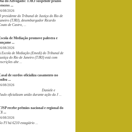
Dia do Advogado: TJRJ suspende prazos
rocess ...
06/08/2026
 presidente do Tribunal de Justiça do Rio de
Janeiro (TJRJ), desembargador Ricardo
outo de Castro, ...
Escola de Mediação promove palestra e
ançame ...
06/08/2026
A Escola de Mediação (Emedi) do Tribunal de
ustiça do Rio de Janeiro (TJRJ) está com
nscrições abe ...
Casal de surdos oficializa casamento no
nibu ...
06/08/2026
Daniele e
aulo oficializam união durante ação da J ...
TJSP recebe prêmios nacional e regional do
I ...
06/08/2026
o PJ há 6210 estagiário ...