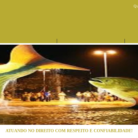
Qu
|
|
ÁREAS DE ATUAÇÃO
EQUIPE
ATUANDO NO DIREITO COM RESPEITO E CONFIABILIDADE!