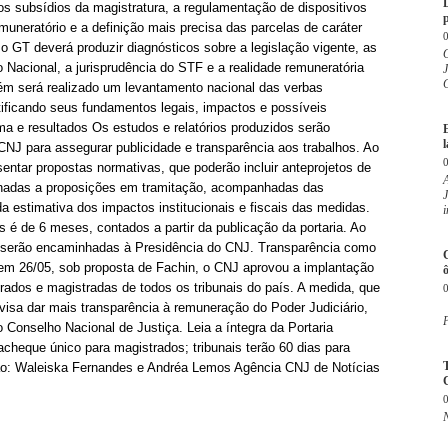
os subsídios da magistratura, a regulamentação de dispositivos
p
emuneratório e a definição mais precisa das parcelas de caráter
, o GT deverá produzir diagnósticos sobre a legislação vigente, as
O
Nacional, a jurisprudência do STF e a realidade remuneratória
C
ém será realizado um levantamento nacional das verbas
tificando seus fundamentos legais, impactos e possíveis
ma e resultados Os estudos e relatórios produzidos serão
l
CNJ para assegurar publicidade e transparência aos trabalhos. Ao
sentar propostas normativas, que poderão incluir anteprojetos de
cionadas a proposições em tramitação, acompanhadas das
J
a estimativa dos impactos institucionais e fiscais das medidas.
i
 é de 6 meses, contados a partir da publicação da portaria. Ao
s serão encaminhadas à Presidência do CNJ. Transparência como
, em 26/05, sob proposta de Fachin, o CNJ aprovou a implantação
ô
ados e magistradas de todos os tribunais do país. A medida, que
, visa dar mais transparência à remuneração do Poder Judiciário,
P
 Conselho Nacional de Justiça. Leia a íntegra da Portaria
cheque único para magistrados; tribunais terão 60 dias para
ão: Waleiska Fernandes e Andréa Lemos Agência CNJ de Notícias
C
N