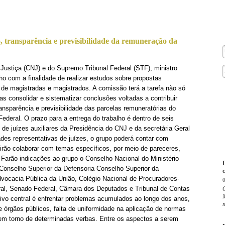
 transparência e previsibilidade da remuneração da
Justiça (CNJ) e do Supremo Tribunal Federal (STF), ministro
lho com a finalidade de realizar estudos sobre propostas
o de magistradas e magistrados. A comissão terá a tarefa não só
as consolidar e sistematizar conclusões voltadas a contribuir
ansparência e previsibilidade das parcelas remuneratórias do
Federal. O prazo para a entrega do trabalho é dentro de seis
 de juízes auxiliares da Presidência do CNJ e da secretária Geral
ades representativas de juízes, o grupo poderá contar com
irão colaborar com temas específicos, por meio de pareceres,
. Farão indicações ao grupo o Conselho Nacional do Ministério
 Conselho Superior da Defensoria Conselho Superior da
c
vocacia Pública da União, Colégio Nacional de Procuradores-
eral, Senado Federal, Câmara dos Deputados e Tribunal de Contas
M
tivo central é enfrentar problemas acumulados ao longo dos anos,
 órgãos públicos, falta de uniformidade na aplicação de normas
 em torno de determinadas verbas. Entre os aspectos a serem