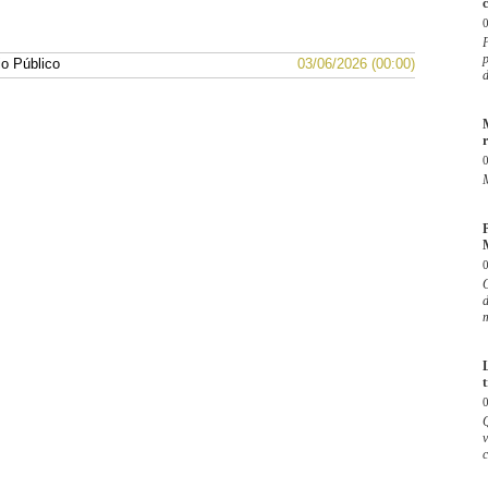
c
P
p
io Público
03/06/2026 (00:00)
d
r
M
M
d
m
v
c