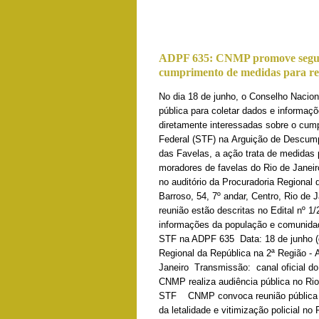
ADPF 635: CNMP promove segunda
cumprimento de medidas para redu
No dia 18 de junho, o Conselho Nacio
pública para coletar dados e informaç
diretamente interessadas sobre o cum
Federal (STF) na Arguição de Descum
das Favelas, a ação trata de medidas pa
moradores de favelas do Rio de Janeir
no auditório da Procuradoria Regional 
Barroso, 54, 7º andar, Centro, Rio de
reunião estão descritas no Edital nº 
informações da população e comunidad
STF na ADPF 635 Data: 18 de junho (qu
Regional da República na 2ª Região - A
Janeiro Transmissão: canal oficial
CNMP realiza audiência pública no Ri
STF CNMP convoca reunião pública p
da letalidade e vitimização policial no