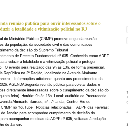
 reunião pública para ouvir interessados sobre o
zir a letalidade e vitimização policial no RJ
nal do Ministério Público (CNMP) promove segunda reunião
ões da população, da sociedade civil e das comunidades
primento da decisão do Supremo Tribunal
primento de Preceito Fundamental nº 635. Conhecida como ADPF
ra reduzir a letalidade e a vitimização policial e proteger
o. O evento será realizado das 9h às 13h, de forma presencial,
da República na 2ª Região, localizado na Avenida Almirante
 Janeiro. Informações adicionais quanto aos procedimentos da
1/2026. AGENDASegunda reunião pública para coletar dados e
es diretamente interessadas sobre o cumprimento da decisão do
inta-feira) Horário: 9h às 13h Local: auditório da Procuradoria
B
venida Almirante Barroso, 54, 7º andar, Centro, Rio de
 do CNMP no YouTube Notícias relacionadas ADPF das Favelas:
o de Janeiro para acompanhar cumprimento de decisão do
ara acompanhar medidas da ADPF nº 635, voltadas à redução
 Rio de Janeiro