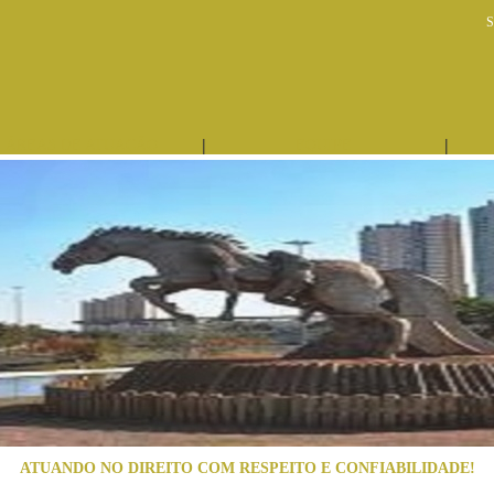
S
|
|
ÁREAS DE ATUAÇÃO
EQUIPE
ATUANDO NO DIREITO COM RESPEITO E CONFIABILIDADE!