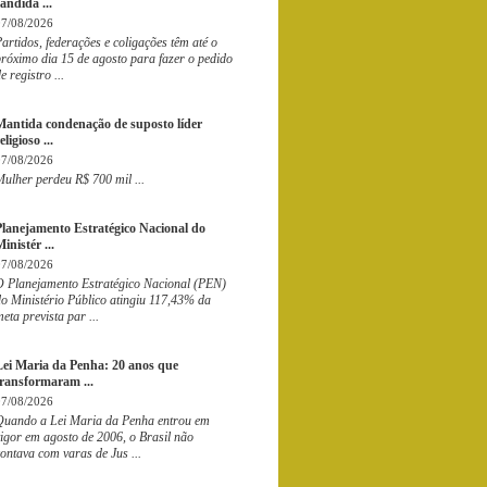
andida ...
07/08/2026
artidos, federações e coligações têm até o
róximo dia 15 de agosto para fazer o pedido
e registro ...
Mantida condenação de suposto líder
eligioso ...
07/08/2026
ulher perdeu R$ 700 mil ...
Planejamento Estratégico Nacional do
inistér ...
07/08/2026
O Planejamento Estratégico Nacional (PEN)
o Ministério Público atingiu 117,43% da
eta prevista par ...
Lei Maria da Penha: 20 anos que
transformaram ...
07/08/2026
Quando a Lei Maria da Penha entrou em
igor em agosto de 2006, o Brasil não
ontava com varas de Jus ...