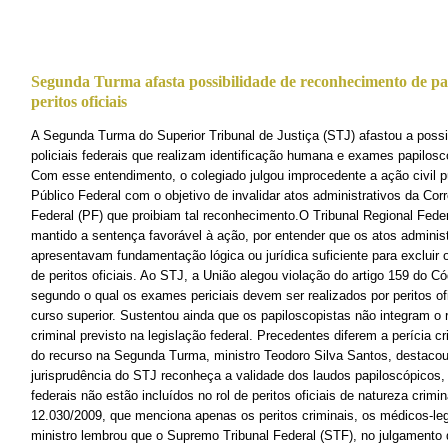
Segunda Turma afasta possibilidade de reconhecimento de pa
peritos oficiais
A Segunda Turma do Superior Tribunal de Justiça (STJ) afastou a poss
policiais federais que realizam identificação humana e exames papiloscó
Com esse entendimento, o colegiado julgou improcedente a ação civil pú
Público Federal com o objetivo de invalidar atos administrativos da Cor
Federal (PF) que proibiam tal reconhecimento.O Tribunal Regional Fede
mantido a sentença favorável à ação, por entender que os atos adminis
apresentavam fundamentação lógica ou jurídica suficiente para excluir 
de peritos oficiais. Ao STJ, a União alegou violação do artigo 159 do 
segundo o qual os exames periciais devem ser realizados por peritos of
curso superior. Sustentou ainda que os papiloscopistas não integram o ro
criminal previsto na legislação federal. Precedentes diferem a perícia cr
do recurso na Segunda Turma, ministro Teodoro Silva Santos, destaco
jurisprudência do STJ reconheça a validade dos laudos papiloscópicos, 
federais não estão incluídos no rol de peritos oficiais de natureza crimina
12.030/2009, que menciona apenas os peritos criminais, os médicos-leg
ministro lembrou que o Supremo Tribunal Federal (STF), no julgamento 