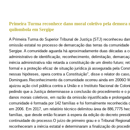
Primeira Turma reconhece dano moral coletivo pela demora n
quilombola em Sergipe
​A Primeira Turma do Superior Tribunal de Justiça (STJ) reconheceu dan
omissão estatal no processo de demarcação das terras da comunidade
Sergipe. A comunidade aguarda há aproximadamente duas décadas a c
administrativo de identificação, reconhecimento, delimitação, demarcação
inércia administrativa não retarda a constituição de um direito futuro; r
formal e a proteção eficaz de situação jurídica já assegurada pela Con
nessas hipóteses, opera contra a Constituição", disse o relator do caso
Domingues.Reconhecimento da comunidade ocorreu ainda em 2006O Min
ajuizou ação civil pública contra a União e o Instituto Nacional de Colo
pedindo que a Justiça determinasse a conclusão do procedimento e o 
danos morais coletivos, em razão da omissão injustificada e prolonga
comunidade é formada por 142 famílias e foi formalmente reconhecida
em 2006. Em 2017, um relatório técnico delimitou área de 886,7775 he
famílias, que desde então ficaram à espera da edição do decreto presid
continuidade do processo.O juízo de primeiro grau e o Tribunal Regiona
reconheceram a inércia estatal e determinaram a finalização do proced