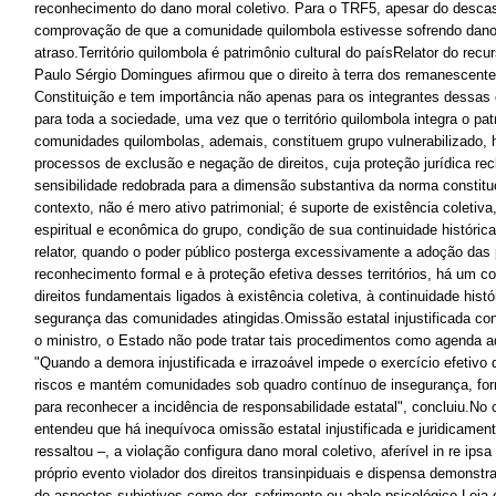
reconhecimento do dano moral coletivo. Para o TRF5, apesar do descas
comprovação de que a comunidade quilombola estivesse sofrendo dano
atraso.Território quilombola é patrimônio cultural do paísRelator do rec
Paulo Sérgio Domingues afirmou que o direito à terra dos remanescente
Constituição e tem importância não apenas para os integrantes dess
para toda a sociedade, uma vez que o território quilombola integra o pat
comunidades quilombolas, ademais, constituem grupo vulnerabilizado, 
processos de exclusão e negação de direitos, cuja proteção jurídica rec
sensibilidade redobrada para a dimensão substantiva da norma constituci
contexto, não é mero ativo patrimonial; é suporte de existência coletiva
espiritual e econômica do grupo, condição de sua continuidade históric
relator, quando o poder público posterga excessivamente a adoção das
reconhecimento formal e à proteção efetiva desses territórios, há um 
direitos fundamentais ligados à existência coletiva, à continuidade histór
segurança das comunidades atingidas.Omissão estatal injustificada con
o ministro, o Estado não pode tratar tais procedimentos como agenda adm
"Quando a demora injustificada e irrazoável impede o exercício efetivo do 
riscos e mantém comunidades sob quadro contínuo de insegurança, form
para reconhecer a incidência de responsabilidade estatal", concluiu.No 
entendeu que há inequívoca omissão estatal injustificada e juridicament
ressaltou –, a violação configura dano moral coletivo, aferível in re ips
próprio evento violador dos direitos transinpiduais e dispensa demonstr
de aspectos subjetivos como dor, sofrimento ou abalo psicológico.Leia