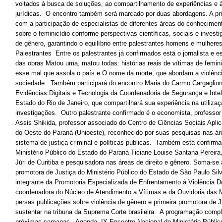
voltados à busca de soluções, ao compartilhamento de experiências e 
jurídicas. O encontro também será marcado por duas abordagens. A prim
com a participação de especialistas de diferentes áreas do conhecimen
sobre o feminicídio conforme perspectivas científicas, sociais e invest
de gênero, garantindo o equilíbrio entre palestrantes homens e mulher
Palestrantes Entre os palestrantes já confirmados está o jornalista e es
das obras Matou uma, matou todas: histórias reais de vítimas de feminic
esse mal que assola o país e O nome da morte, que abordam a violênci
sociedade. Também participará do encontro Maria do Carmo Cargaglione
Evidências Digitais e Tecnologia da Coordenadoria de Segurança e Intel
Estado do Rio de Janeiro, que compartilhará sua experiência na utilizaç
investigações. Outro palestrante confirmado é o economista, professor
Assis Shikida, professor associado do Centro de Ciências Sociais Apli
do Oeste do Paraná (Unioeste), reconhecido por suas pesquisas nas á
sistema de justiça criminal e políticas públicas. Também está confirm
Ministério Público do Estado do Paraná Ticiane Louise Santana Pereira
Júri de Curitiba e pesquisadora nas áreas de direito e gênero. Soma-se 
promotora de Justiça do Ministério Público do Estado de São Paulo Sil
integrante da Promotoria Especializada de Enfrentamento à Violência D
coordenadora do Núcleo de Atendimento a Vítimas e da Ouvidoria das 
persas publicações sobre violência de gênero e primeira promotora de J
sustentar na tribuna da Suprema Corte brasileira. A programação comp
próximas semanas. Agenda IX Encontro Nacional do Ministério Público 