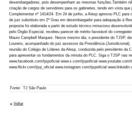
desembargadores, pois desempenham as mesmas funções.Também não
criação de cargos de servidores para os gabinetes, tendo em vista que j
Complementar nº 1414/24. Em 24 de junho, a Alesp aprovou PLC para 
de juiz substituto em 2º Grau em desembargador para adequação à Re
proposta foi elaborada a partir de estudo técnico minucioso desenvolv
pelo Órgão Especial, recebeu parecer de mérito favorável do corregedor 
Mauro Campbell Marques. Nesse mesmo dia, o presidente do TJSP, de
Loureiro, acompanhado do juiz assessor da Presidência (Jurisdicional), 
reunião do Colégio de Líderes da Alesp, conduzida pelo presidente da 
para apresentar os fundamentos da minuta do PLC. Siga o TJSP nas re
www.facebook.com/tjspoficial www.x.com/tjspoficial www.youtube.com/tj
www.flickr.com/tjsp_oficial www.instagram.com/tjspoficial www.linkedi
Fonte:
TJ São Paulo
Voltar