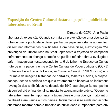
Exposição do Centro Cultural destaca o papel da publicidad
tuberculose no Brasil
Diretora do CCPJ, Ana Paula Teixeira Delg
abertura da exposição Quando se trata da prevenção de uma doença tã
tuberculose, a publicidade desempenha um papel importante ao ampliar 
disseminar informações qualificadas. Com base nisso, a exposição “Me
prevenção da Tuberculose no Brasil” apresenta a trajetória de campan
enfrentamento da doença e propõe ao público refletir sobre a evolução 
país. Inaugurada nesta segunda-feira, 6 de julho, no Espaço da Cultura
fruto de uma parceria entre o Centro Cultural do Poder Judiciário (CCPJ
Professor Hélio Fraga da Fundação Oswaldo Cruz (CRPHF/Fiocruz) e o
Por meio de imagens históricas de cartazes, folhetos e selos, o projeto 
doença, desde o período em que o tratamento se baseava no isolament
revolução dos antibióticos na década de 1940, até chegar às campanhas
disponível até o final de julho, mediante agendamento prévio. "Quere
fato extremamente importante: a tuberculose é uma doença muito antiga 
no Brasil e em vários outros países. Infelizmente isso ainda não acon
queremos mostrar como o trabalho da publicidade é importante para aux