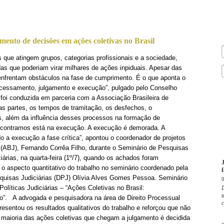
mento de decisões em ações coletivas no Brasil
 que atingem grupos, categorias profissionais e a sociedade,
das que poderiam virar milhares de ações inpiduais. Apesar das
nfrentam obstáculos na fase de cumprimento. É o que aponta o
rocessamento, julgamento e execução”, pulgado pelo Conselho
 foi conduzida em parceria com a Associação Brasileira de
das partes, os tempos de tramitação, os desfechos, o
, além da influência desses processos na formação de
ncontramos está na execução. A execução é demorada. A
o a execução a fase crítica”, apontou o coordenador de projetos
a (ABJ), Fernando Corrêa Filho, durante o Seminário de Pesquisas
iárias, na quarta-feira (1º/7), quando os achados foram
 o aspecto quantitativo do trabalho no seminário coordenado pela
f
uisas Judiciárias (DPJ) Olívia Alves Gomes Pessoa. Seminário
líticas Judiciárias – “Ações Coletivas no Brasil:
D
t
”. A advogada e pesquisadora na área de Direito Processual
c
entou os resultados qualitativos do trabalho e reforçou que não
A maioria das ações coletivas que chegam a julgamento é decidida