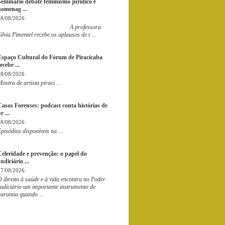
Seminário debate feminismo jurídico e
homenag ...
08/08/2026
A professora
ilvia Pimentel recebe os aplausos de t ...
Espaço Cultural do Fórum de Piracicaba
ecebe ...
08/08/2026
ostra de artista piraci ...
Casos Forenses: podcast conta histórias de
r ...
08/08/2026
pisódios disponíveis na ...
Celeridade e prevenção: o papel do
udiciário ...
07/08/2026
 direito à saúde e à vida encontra no Poder
udiciário um importante instrumento de
arantia quando ...