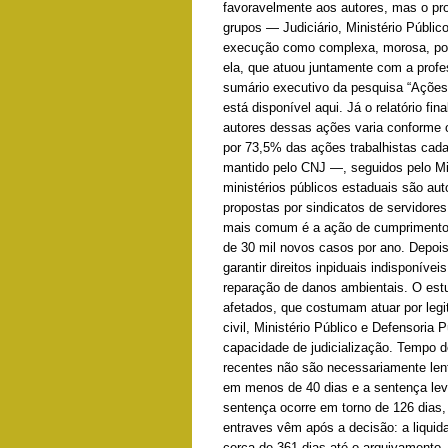
favoravelmente aos autores, mas o pr
grupos — Judiciário, Ministério Públic
execução como complexa, morosa, por i
ela, que atuou juntamente com a profe
sumário executivo da pesquisa “Ações
está disponível aqui. Já o relatório f
autores dessas ações varia conforme 
por 73,5% das ações trabalhistas cad
mantido pelo CNJ —, seguidos pelo Min
ministérios públicos estaduais são au
propostas por sindicatos de servidores
mais comum é a ação de cumprimento d
de 30 mil novos casos por ano. Depois
garantir direitos inpiduais indisponív
reparação de danos ambientais. O estu
afetados, que costumam atuar por legit
civil, Ministério Público e Defensoria
capacidade de judicialização. Tempo d
recentes não são necessariamente len
em menos de 40 dias e a sentença lev
sentença ocorre em torno de 126 dias,
entraves vêm após a decisão: a liquid
cerca de 361 dias até o arquivamento