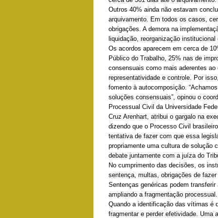
Outros 40% ainda não estavam concluí
arquivamento. Em todos os casos, ce
obrigações. A demora na implementaçã
liquidação, reorganização institucion
Os acordos aparecem em cerca de 10
Público do Trabalho, 25% nas de impr
consensuais como mais aderentes ao 
representatividade e controle. Por iss
fomento à autocomposição. “Achamos 
soluções consensuais”, opinou o coorde
Processual Civil da Universidade Fede
Cruz Arenhart, atribui o gargalo na exe
dizendo que o Processo Civil brasilei
tentativa de fazer com que essa legis
propriamente uma cultura de solução c
debate juntamente com a juíza do Trib
No cumprimento das decisões, os ins
sentença, multas, obrigações de fazer
Sentenças genéricas podem transferir
ampliando a fragmentação processual.
Quando a identificação das vítimas é d
fragmentar e perder efetividade. Uma a