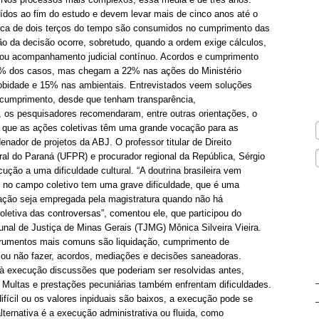
dos ao fim do estudo e devem levar mais de cinco anos até o
rca de dois terços do tempo são consumidos no cumprimento das
o da decisão ocorre, sobretudo, quando a ordem exige cálculos,
al ou acompanhamento judicial contínuo. Acordos e cumprimento
% dos casos, mas chegam a 22% nas ações do Ministério
obidade e 15% nas ambientais. Entrevistados veem soluções
cumprimento, desde que tenham transparência,
o, os pesquisadores recomendaram, entre outras orientações, o
que as ações coletivas têm uma grande vocação para as
nador de projetos da ABJ. O professor titular de Direito
ral do Paraná (UFPR) e procurador regional da República, Sérgio
cução a uma dificuldade cultural. “A doutrina brasileira vem
ro no campo coletivo tem uma grave dificuldade, que é uma
lação seja empregada pela magistratura quando não há
oletiva das controversas”, comentou ele, que participou do
unal de Justiça de Minas Gerais (TJMG) Mônica Silveira Vieira.
trumentos mais comuns são liquidação, cumprimento de
 ou não fazer, acordos, mediações e decisões saneadoras.
 à execução discussões que poderiam ser resolvidas antes,
 Multas e prestações pecuniárias também enfrentam dificuldades.
ifícil ou os valores inpiduais são baixos, a execução pode se
lternativa é a execução administrativa ou fluida, como