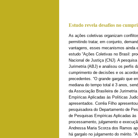
Estudo revela desafios no cumpri
As ações coletivas organizam conflitos
permitindo tratar, em conjunto, deman
vantagens, esses mecanismos ainda e
estudo “Ações Coletivas no Brasil: p
Nacional de Justiça (CNJ). A pesquisa
Jurimetria (ABJ) e analisou os perfis 
cumprimento de decisões e os acordos
precedentes. “O grande gargalo que e
mediana do tempo total é 3 anos, send
da Associação Brasileira de Jurimetri
Empíricas Aplicadas às Políticas Judic
apresentados. Corrêa Filho apresentou
pesquisadora do Departamento de Pesq
de Pesquisas Empíricas Aplicadas às Po
processamento, julgamento e execução
Andressa Maria Scorza dos Ramos apres
há gargalo no julgamento do mérito. “