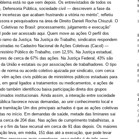
oblema está no que vem depois. Os entrevistados de todos os
o, Defensoria Pública, sociedade civil — descrevem a fase da
ncertezas que acabam frustrando a vitória no mérito”, refletiu
ssora e pesquisadora na área de Direito Danieli Rocha Chiuzuli. O
S
 Coletivas no Brasil: processamento, julgamento e execução”
inal pode ser acessado aqui. Quem move as ações O perfil dos
o ramo da Justiça. Na Justiça do Trabalho, sindicatos respondem
r
astradas no Cadastro Nacional de Ações Coletivas (Cacol) —
M
istério Público do Trabalho, com 12,5%. Na Justiça estadual,
tores de cerca de 67% das ações. Na Justiça Federal, 43% são
 da União e estatais ou por associações de trabalhadores. O tipo
p
e norma ou acordo coletivo ajuizada por sindicato, com cerca
 vêm ações civis públicas de ministérios públicos estaduais para
E
eis, em geral ligados a tratamentos ou medicamentos, e ações de
do também identificou baixa participação direta dos grupos
imados institucionais. Ainda assim, a interação entre sociedade
J
 Pública favorece novas demandas, ao unir conhecimento local e
e tramitação Um dos principais achados é que as ações coletivas
O
tas no início. Em demandas de saúde, metade das liminares sai
J
a cerca de 204 dias. Nas ações de cumprimento trabalhistas, a
g
 e o fim da fase recursal em cerca de 91 dias depois. Os maiores
ação leva, em média, 151 dias até a execução, que pode levar
. Nos processos mais complexos, essa média é de três anos.