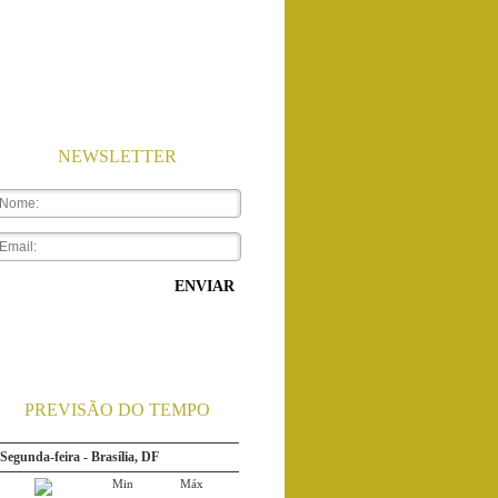
NEWSLETTER
ENVIAR
Segunda-feira - Rio de Janeiro...
Min
Máx
PREVISÃO DO TEMPO
24ºC
32ºC
Chuva