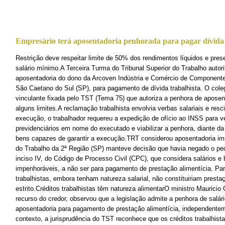
Empresário terá aposentadoria penhorada para pagar dívida 
Restrição deve respeitar limite de 50% dos rendimentos líquidos e pre
salário mínimo.A Terceira Turma do Tribunal Superior do Trabalho auto
aposentadoria do dono da Arcoven Indústria e Comércio de Componente
São Caetano do Sul (SP), para pagamento de dívida trabalhista. O cole
vinculante fixada pelo TST (Tema 75) que autoriza a penhora de aposen
alguns limites.A reclamação trabalhista envolvia verbas salariais e res
execução, o trabalhador requereu a expedição de ofício ao INSS para ve
previdenciários em nome do executado e viabilizar a penhora, diante da 
bens capazes de garantir a execução.TRT considerou aposentadoria im
do Trabalho da 2ª Região (SP) manteve decisão que havia negado o ped
inciso IV, do Código de Processo Civil (CPC), que considera salários e 
impenhoráveis, a não ser para pagamento de prestação alimentícia. Par
trabalhistas, embora tenham natureza salarial, não constituiriam presta
estrito.Créditos trabalhistas têm natureza alimentarO ministro Mauricio
recurso do credor, observou que a legislação admite a penhora de salá
aposentadoria para pagamento de prestação alimentícia, independente
contexto, a jurisprudência do TST reconhece que os créditos trabalhista