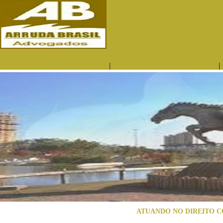
|
|
QUEM SOMOS
ÁREAS DE ATUAÇÃO
ATUANDO NO DIREITO C