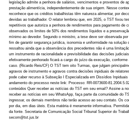
legislação admite a penhora de salários, vencimentos e proventos de 
prestação alimentícia, independentemente de sua origem. Nesse contex
reconhece que os créditos trabalhistas têm natureza alimentar, por deco
devidas ao trabalhador. O relator lembrou que, em 2025, o TST fixou te
repetitivos que autoriza a penhora de rendimentos para pagamento de cr
observados os limites de 50% dos rendimentos líquidos e a preservaçã
mínimo ao devedor. Segundo o ministro, a tese deve ser observada por 
fim de garantir segurança jurídica, isonomia e uniformidade na soluçã
ressaltou ainda que a observância dos precedentes não é uma limitação
um instrumento de racionalidade e previsibilidade das decisões judiciais
efetivamente penhorado ficará a cargo do juízo da execução, conforme 
caso. (Ricardo Reis/CF) O TST tem oito Turmas, que julgam principalme
agravos de instrumento e agravos contra decisões inpiduais de relator
pode caber recurso à Subseção I Especializada em Dissídios Inpiduais
andamento do processo neste link: Processo: RR-0073600-81.2004.5
conteúdos Quer receber as notícias do TST em seu email? Assine a nos
receber as notícias em seu WhatsApp, faça parte da comunidade do TST
ingressar, os demais membros não terão acesso ao seu contato. Os c
por dia, em dias úteis. Esta matéria é meramente informativa. Permitid
da fonte. Secretaria de Comunicação Social Tribunal Superior do Trabal
secom@tst.jus.br