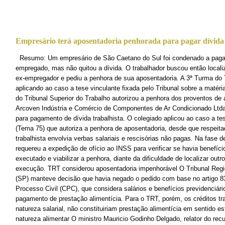
Empresário terá aposentadoria penhorada para pagar dívida 
Resumo: Um empresário de São Caetano do Sul foi condenado a pagar
empregado, mas não quitou a dívida. O trabalhador buscou então localiz
ex-empregador e pediu a penhora de sua aposentadoria. A 3ª Turma do 
aplicando ao caso a tese vinculante fixada pelo Tribunal sobre a matér
do Tribunal Superior do Trabalho autorizou a penhora dos proventos de
Arcoven Indústria e Comércio de Componentes de Ar Condicionado Ltda
para pagamento de dívida trabalhista. O colegiado aplicou ao caso a te
(Tema 75) que autoriza a penhora de aposentadoria, desde que respeita
trabalhista envolvia verbas salariais e rescisórias não pagas. Na fase 
requereu a expedição de ofício ao INSS para verificar se havia benefíc
executado e viabilizar a penhora, diante da dificuldade de localizar out
execução. TRT considerou aposentadoria impenhorável O Tribunal Regi
(SP) manteve decisão que havia negado o pedido com base no artigo 83
Processo Civil (CPC), que considera salários e benefícios previdenciár
pagamento de prestação alimentícia. Para o TRT, porém, os créditos t
natureza salarial, não constituiriam prestação alimentícia em sentido est
natureza alimentar O ministro Mauricio Godinho Delgado, relator do rec