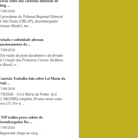
ovas sedes dos cartórios eleitorais de
irig ...
07/08/2026
 presidente do Tribunal Regional Eleitoral
de São Paulo (TRE-SP), desembargador
ncinas Manfré, ina ...
Feriado e solenidade alteram
funcionamento do ...
07/08/2026
m razão de ponto facultativo e do feriado
da Criação dos Primeiros Cursos Jurídicos
o Brasil, o ...
Conexão Trabalho fala sobre Lei Maria da
enh ...
07/08/2026
7/8/2026 - A Lei Maria da Penha (Lei
1.340/2006) completa 20 anos nesta sexta-
eira (7). Por is ...
TJSP realiza posse solene do
desembargador Ro ...
07/08/2026
agistrado chega ao carg ...