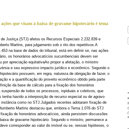
 ações que visam à baixa de gravame hipotecário é tema
 de Justiça (STJ) afetou os Recursos Especiais 2.232.839 e
berto Martins, para julgamento sob o rito dos repetitivos.A
453 na base de dados do tribunal, está em definir se, nas ações
ário, os honorários advocatícios sucumbenciais devem ser
 por apreciação equitativaAo propor a afetação, o ministro
rovérsia e seu expressivo impacto jurídico e econômico. Segundo o
 hipotecário possuem, em regra, natureza de obrigação de fazer, o
icação e a quantificação do proveito econômico obtido pela parte
finição da base de cálculo para a fixação dos honorários
 suspensão de todos os processos, inpiduais e coletivos, que
tenha havido a interposição de recurso especial ou de agravo
s
a instância como no STJ.Julgados recentes adotaram fixação de
 Humberto Martins destacou que, embora o Tema 1.076 do STJ
O
a fixação de honorários advocatícios, ainda persistem discussões
m
 baixa de gravame hipotecário. Segundo o ministro, permanece a
deve corresponder ao valor do imóvel ou se, nessas hipóteses, o