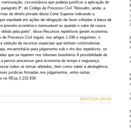
N
il mensuração, circunstância que poderia justificar a aplicação do
B
5, parágrafo 8º, do Código de Processo Civil."Ressalto, ainda, a
rmas de direito privado desta Corte Superior indicando a
O
s por equidade em ações de obrigação de fazer voltadas à baixa de
E
nte proveito econômico mensurável ou quando o valor da causa
 obtido pela parte", disse.Recursos repetitivos geram economia
de Processo Civil regula, nos artigos 1.036 e seguintes, o
a seleção de recursos especiais que tenham controvérsias
eja, encaminhá-lo para julgamento sob o rito dos repetitivos, os
E
das que se repetem nos tribunais brasileiros.A possibilidade de
o a persos processos gera economia de tempo e segurança
n
acessar todos os temas afetados, bem como saber a abrangência
ses jurídicas firmadas nos julgamentos, entre outras
ão no REsp 2.232.839.
P
1
f
08/07/2026 (00:00)
M