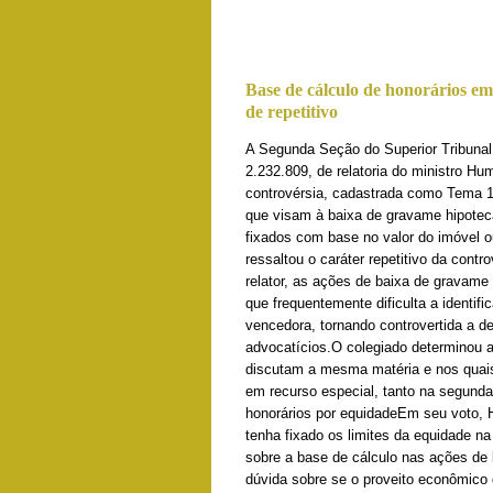
Base de cálculo de honorários em
de repetitivo
​A Segunda Seção do Superior Tribunal
2.232.809, de relatoria do ministro Hum
controvérsia, cadastrada como Tema 1.
que visam à baixa de gravame hipotec
fixados com base no valor do imóvel ou
ressaltou o caráter repetitivo da cont
relator, as ações de baixa de gravame
que frequentemente dificulta a identif
vencedora, tornando controvertida a de
advocatícios.O colegiado determinou a
discutam a mesma matéria e nos quais 
em recurso especial, tanto na segund
honorários por equidadeEm seu voto,
tenha fixado os limites da equidade n
sobre a base de cálculo nas ações de
dúvida sobre se o proveito econômico 