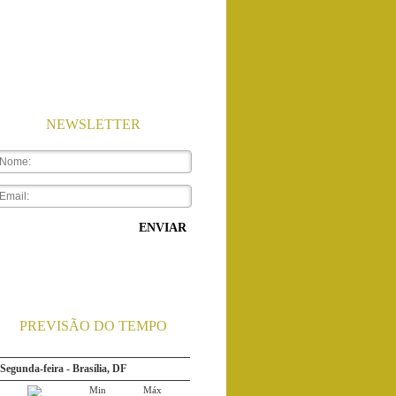
NEWSLETTER
ENVIAR
Segunda-feira - Rio de Janeiro...
PREVISÃO DO TEMPO
Min
Máx
24ºC
32ºC
Chuva