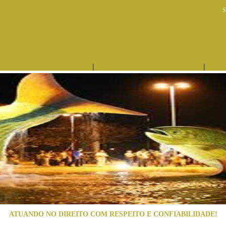
S
|
|
ÁREAS DE ATUAÇÃO
EQUIPE
ATUANDO NO DIREITO COM RESPEITO E CONFIABILIDADE!